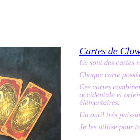
Cartes de Clo
Ce sont des cartes 
Chaque carte possèd
Ces cartes combine
occidentale et orien
élémentaires.
Un outil très puissa
Je les utilise pour 