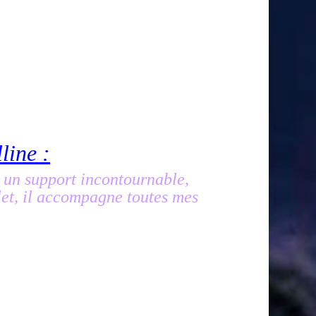
line :
, un support incontournable,
let, il accompagne toutes mes