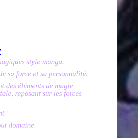
w
magiques style manga.
e sa force et sa personnalité.
nt des éléments de magie
tale, reposant sur les forces
nt.
tout domaine.