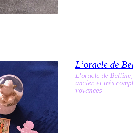
L’oracle de Bel
L’oracle de Belline
ancien et très comp
voyances