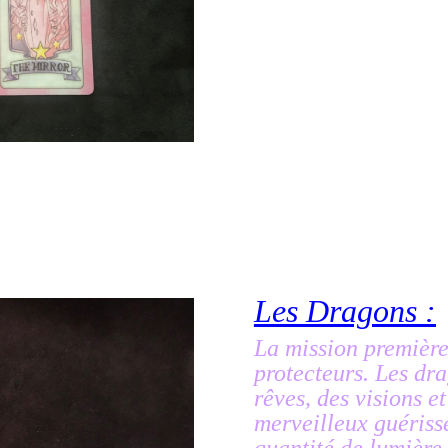
Les Dragons :
La mission première
protecteurs. Les dr
rêves, des visions e
merveilleux guériss
quantité de lumière.