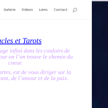
Galerie
Videos
Liens
Contact
cles et Tarots
age infini dans les couloirs de
jour on l’on trouve le chemin du
coeur.
rtes, est de vous diriger sur la
son, de l’amour et de la paix.