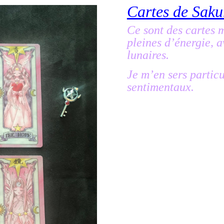
Cartes de Saku
Ce sont des cartes 
pleines d’énergie, a
lunaires.
Je m’en sers partic
sentimentaux.